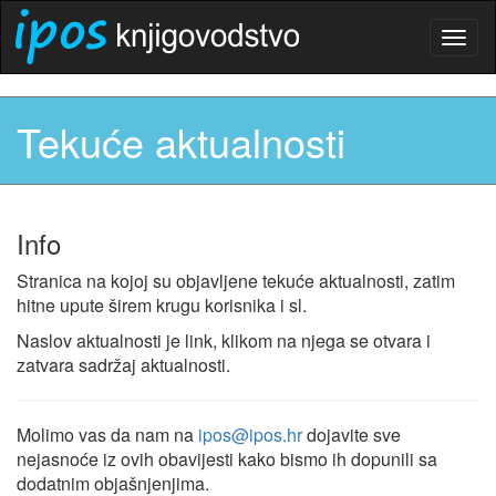
Togg
navig
Tekuće aktualnosti
Info
Stranica na kojoj su objavljene tekuće aktualnosti, zatim
hitne upute širem krugu korisnika i sl.
Naslov aktualnosti je link, klikom na njega se otvara i
zatvara sadržaj aktualnosti.
Molimo vas da nam na
ipos@ipos.hr
dojavite sve
nejasnoće iz ovih obavijesti kako bismo ih dopunili sa
dodatnim objašnjenjima.