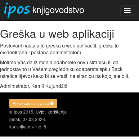
Togg
navig
Greška u web aplikaciji
Poštovani nastala je greška u web aplikaciji, greška je
evidentirana i poslana administratoru.
Molimo Vas da iz menia odaberete novu stranicu ili da
jednostavno u Vašem pregledniku odaberete tipku Back
(strelica lijevo) kako bi se vratili na stranicu na kojoj ste bili.
Administrator, Kemil Kujundžić
Prikaz sadržaja weba
© Ipos 2015.
Uvjeti korištenja
petak, 07.08.2026.
korisnika on-line: 8