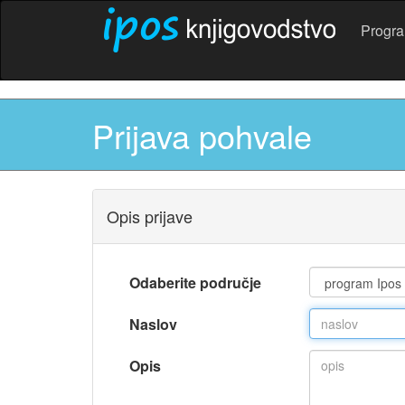
Progr
Prijava pohvale
Opis prijave
Odaberite područje
Naslov
Opis