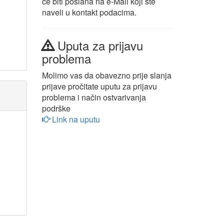
će biti poslana na e-Mail koji ste
naveli u kontakt podacima.
Uputa za prijavu
problema
Molimo vas da obavezno prije slanja
prijave pročitate uputu za prijavu
problema i način ostvarivanja
podrške
Link na uputu