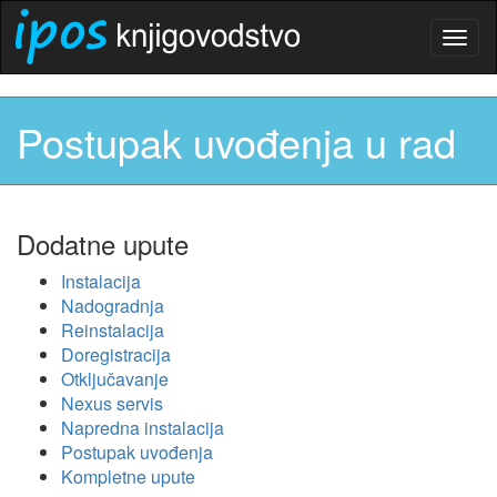
Togg
navig
Postupak uvođenja u rad
Dodatne upute
Instalacija
Nadogradnja
Reinstalacija
Doregistracija
Otključavanje
Nexus servis
Napredna instalacija
Postupak uvođenja
Kompletne upute