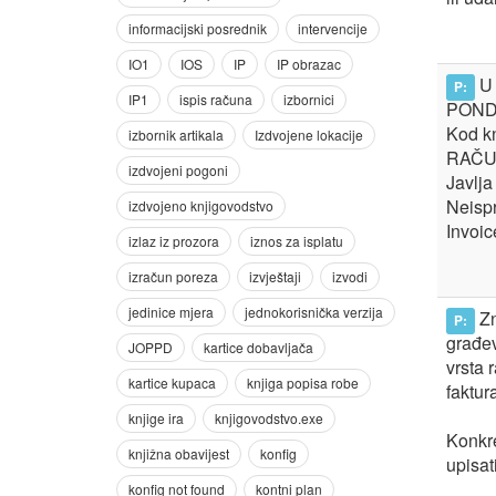
U 
P:
PONDI
Kod k
RAČU
Javlja
Neisp
Invoic
Zn
P:
građev
vrsta 
faktur
Konkre
upisat