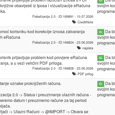
O:
 knjižne obavijesti iz Iposa i vizualizacije eRačuna
svojim ko
ika.
programa
Fiskalizacija 2.0 - ID:169891 - 10.07.2026
CreditNote
moć korisniku kod korekcije iznosa zatvaranja
Da bis
O:
nih eRačuna
svojim ko
Fiskalizacija 2.0 - ID:169824 - 23.06.2026
programa
naplata
risnik prijavljuje problem kod provjere eRačuna
Da bis
O:
slanja, a u vezi veličini PDF priloga.
svojim ko
Fiskalizacija 2.0 - ID:169828 - 23.06.2026
programa
PDF prilog
tanje oznake proknjiženih računa.
Da bis
O:
svojim ko
izacija 2.0 -> Status i preuzimanje ulaznih računa -
programa
beremo datum i preuzmemo račune za taj period
eljača.
ljači -> Ulazni Računi -> @IMPORT -> Otvara se