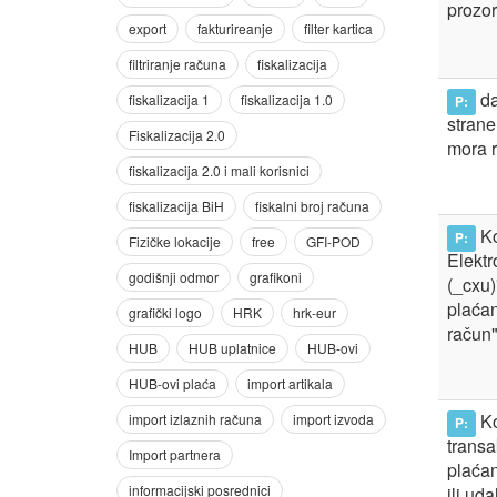
prozor
da
P:
strane
mora r
Ko
P:
Elektr
(_cxu)
plaćan
račun"
Ko
P:
transa
plaćan
ili ud