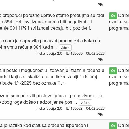
 preporuci porezne uprave storno predujma se radi
Da bis
O:
un 384 i P4 i svi iznosi moraju biti negativni, ili
svojim ko
nje 381 i P9 i svi iznosi trebaju biti pozitivni.
programa
e sam ja napravila poslovni proces P4 a kako da
im vrstu računa 384 kad s
...
više >
Fiskalizacija 2.0 - ID:169069 - 05.02.2026
 li postoji mogućnost u izdavanje izlaznih računa u
Da bis
O:
daji koji se fiskaliziraju po fiskalizaciji 1 da broj
svojim ko
a bude 1/1/2025 bez oznake PJ1.
programa
znoj smo prijavili poslovni prostor po nazivom 1, te
 zbog toga došao nadzor jer se posl
...
više >
Fiskalizacija 2.0 - ID:169028 - 04.02.2026
a je razlika kod statusa eračuna Isporučen i
Da bis
O: