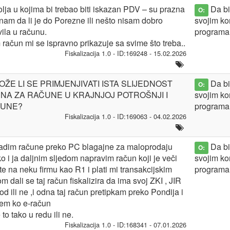
lja u kojima bi trebao biti iskazan PDV – su prazna
Da bis
O:
nam da li je do Porezne ili nešto nisam dobro
svojim ko
ila u računu.
programa
 račun mi se ispravno prikazuje sa svime što treba..
Fiskalizacija 1.0 - ID:169248 - 15.02.2026
ŽE LI SE PRIMJENJIVATI ISTA SLIJEDNOST
Da bis
O:
NA ZA RAČUNE U KRAJNJOJ POTROŠNJI I
svojim ko
UNE?
programa
Fiskalizacija 1.0 - ID:169063 - 04.02.2026
dim račune preko PC blagajne za maloprodaju
Da bis
O:
ko i ja daljnim sljedom napravim račun koji je veči
svojim ko
te na neku firmu kao R1 i plati mi transakcijskim
programa
m dali se taj račun fiskalizira da ima svoj ZKI , JIR
od ili ne ,i odna taj račun pretipkam preko Pondija i
em ko e-račun
 to tako u redu ili ne.
Fiskalizacija 1.0 - ID:168341 - 07.01.2026