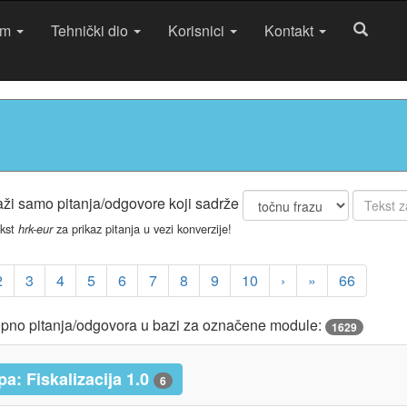
am
Tehnički dio
Korisnici
Kontakt
aži samo pitanja/odgovore koji sadrže
ekst
za prikaz pitanja u vezi konverzije!
hrk-eur
2
3
4
5
6
7
8
9
10
›
»
66
pno pitanja/odgovora u bazi za označene module:
1629
a: Fiskalizacija 1.0
6