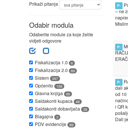
Prikaži pitanja
Po
P:
– ne z
naprav
Odabir modula
Mislim
Odaberite module za koje želite
vidjeti odgovore
MO
P:
RAČU
ERAČ
Fiskalizacija 1.0
6
Fiskalizacija 2.0
69
Sistem
397
Ra
P:
Općenito
168
dali a
Glavna knjiga
od 10 
66
načino
Saldakonti kupaca
48
i QR k
Saldakonti dobavljača
39
pošalj
Blagajna
3
Dali je
PDV evidencije
89