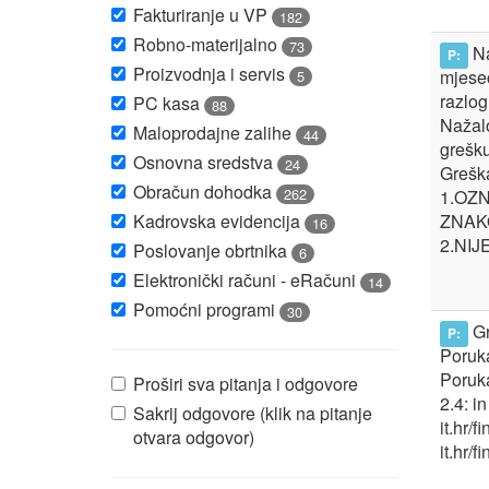
Fakturiranje u VP
182
Robno-materijalno
73
Na
P:
Proizvodnja i servis
mjesec
5
razlog
PC kasa
88
Nažalo
Maloprodajne zalihe
44
grešku
Osnovna sredstva
24
Greška
Obračun dohodka
262
1.OZ
Kadrovska evidencija
ZNAK
16
2.NI
Poslovanje obrtnika
6
Elektronički računi - eRačuni
14
Pomoćni programi
30
Gr
P:
Poruka
Poruk
Proširi sva pitanja i odgovore
2.4: i
Sakrij odgovore (klik na pitanje
it.hr/
otvara odgovor)
it.hr/