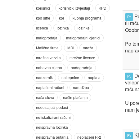
Po
P:
ili rač
Odobre
Po tom
naprav
Da
P:
velepro
račun
U pore
nam je
Kj
P: