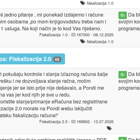
fiskalizacija 1.0
š jedno pitanje , mi ponekad izdajemo i račune
Da bis
O:
nim osobama ,po mom knjigovodstvu treba nam i
svojim ko
 1 usluga. Na koji način je to kod Vas riješeno.
programa
Fiskalizacija 1.0 - ID:167000 - 08.12.2025
fiskalizacija 1.0
a: Fiskalizacija 2.0
69
i pokušaju kontrole i slanja izlaznog računa šalje
Da bis
O:
rešku i ne dozvoljava slanje račna, molim
svojim ko
jenje jer se isto prije nije dešavalo, a Pondi me
programa
na vas jer kod njih je sve u redu.
oristite slanje/primanje eRačuna bez registrirane
izacije 2.0 morate na Pondi webu isključiti
tsku fiskalizaciju računa!"
Fiskalizacija 2.0 - ID:169902 - 13.07.2026
risnik prijavljuje problem različitih iznosa u PDF
Da bis