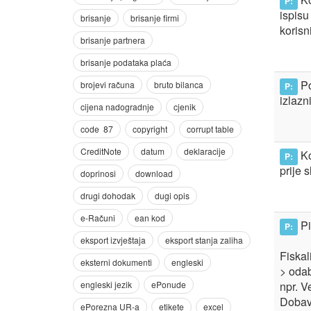
P:
ispisu
korisn
Po
P:
izlaz
Ko
P:
prije 
Pi
P:
Fiskal
> oda
npr. V
Dobav