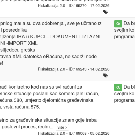
Fiskalizacija 2.0 - ID:169270 - 17.02.2026
prilog maila su dva odobrenja , sve je učitano iz
Da bis
O:
 posrednika
svojim ko
njiženja IRA u KUPCI – DOKUMENTI -IZLAZNI
programa
NI -IMPORT XML
 slijedeću grešku
ravna XML datoteka eRačuna, ne sadrži node
e!
Fiskalizacija 2.0 - ID:169243 - 14.02.2026
ači konkretno kod nas su svi računi za
Da bis
O:
inske situacije poslani kao komercijalni račun,
svojim ko
računa 380, umjesto djelomična građevinska
programa
a, vrsta računa 875.
tno za građevinske situacije znam gdje treba
i poslovni proces, recim
...
više >
Fiskalizacija 2.0 - ID:169068 - 05.02.2026