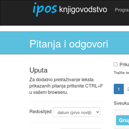
Progr
Pitanja i odgovori
Prik
Uputa
Tražite t
Za dodatno pretraživanje teksta
prikazanih pitanja pritisnite CTRL+F
1
u vašem browseru.
Sveuku
Redoslijed
Grup