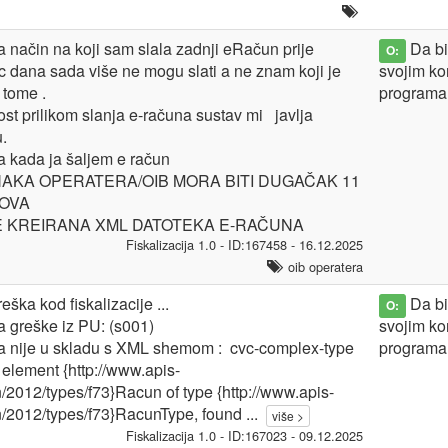
 način na koji sam slala zadnji eRačun prije
Da bis
O:
 dana sada više ne mogu slati a ne znam koji je
svojim ko
 tome .
programa
st prilikom slanja e-računa sustav mi javlja
.
 kada ja šaljem e račun
NAKA OPERATERA/OIB MORA BITI DUGAČAK 11
OVA
JE KREIRANA XML DATOTEKA E-RAČUNA
Fiskalizacija 1.0 - ID:167458 - 16.12.2025
oib operatera
eška kod fiskalizacije ...
Da bis
O:
 greške iz PU: (s001)
svojim ko
a nije u skladu s XML shemom : cvc-complex-type
programa
n element {http://www.apis-
fin/2012/types/f73}Racun of type {http://www.apis-
fin/2012/types/f73}RacunType, found
...
više >
Fiskalizacija 1.0 - ID:167023 - 09.12.2025