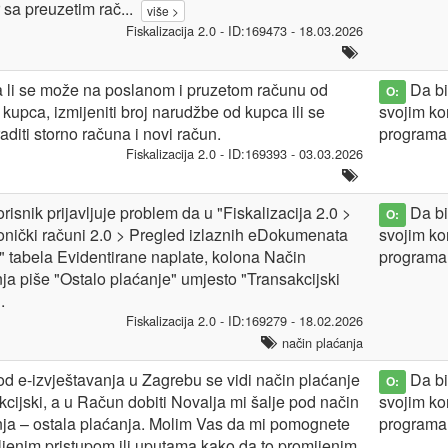
 sa preuzetim rač
...
više >
Fiskalizacija 2.0 - ID:169473 - 18.03.2026
 li se može na poslanom i pruzetom računu od
Da bis
O:
 kupca, izmijeniti broj narudžbe od kupca ili se
svojim ko
aditi storno računa i novi račun.
programa
Fiskalizacija 2.0 - ID:169393 - 03.03.2026
risnik prijavljuje problem da u "Fiskalizacija 2.0 >
Da bis
O:
onički računi 2.0 > Pregled izlaznih eDokumenata
svojim ko
" tabela Evidentirane naplate, kolona Način
programa
ja piše "Ostalo plaćanje" umjesto "Transakcijski
.
Fiskalizacija 2.0 - ID:169279 - 18.02.2026
način plaćanja
d e-izvještavanja u Zagrebu se vidi način plaćanje
Da bis
O:
kcijski, a u Račun dobiti Novalja mi šalje pod način
svojim ko
ja – ostala plaćanja. Molim Vas da mi pomognete
programa
aljenim pristupom ili uputama kako da to promijenim.