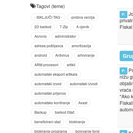
Tagovi (teme)
Jo
P:
privat
Fiskal
Grup
Pr
P:
nižu g
objašn
vraća 
"Ako k
Fiskal
automa
Ko