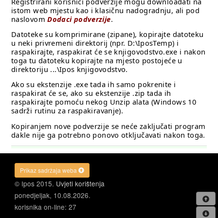
Prikaz sadržaja weba
© Ipos 2015.
Uvjeti korištenja
ponedjeljak, 10.08.2026.
korisnika on-line: 27