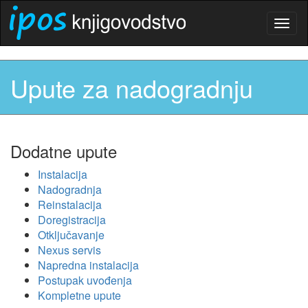
Togg
navig
Upute za nadogradnju
Dodatne upute
Instalacija
Nadogradnja
Reinstalacija
Doregistracija
Otključavanje
Nexus servis
Napredna instalacija
Postupak uvođenja
Kompletne upute