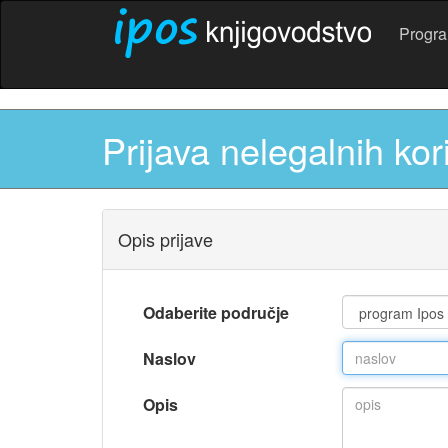
Progr
Prijava nelegalnih kor
Opis prijave
Odaberite područje
Naslov
Opis