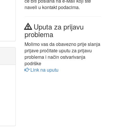
će biti poslana na e-Mail koji ste
naveli u kontakt podacima.
Uputa za prijavu
problema
Molimo vas da obavezno prije slanja
prijave pročitate uputu za prijavu
problema i način ostvarivanja
podrške
Link na uputu