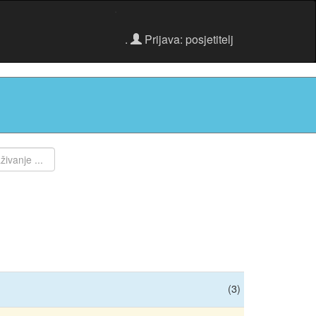
.
.
Prijava: posjetitelj
(3)