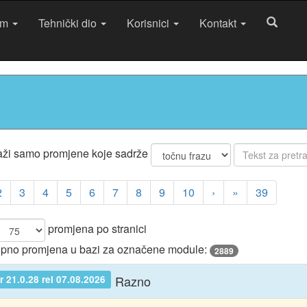
am
Tehnički dio
Korisnici
Kontakt
aži samo promjene koje sadrže
2
3
4
5
6
7
8
9
10
›
»
39
promjena po stranici
pno promjena u bazi za označene module:
2889
Razno
 21.0.28 rel 07.08.2026