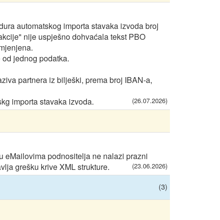
ura automatskog importa stavaka izvoda broj
nsakcije" nije uspješno dohvaćala tekst PBO
omjenjena.
e od jednog podatka.
aziva partnera iz bilješki, prema broj IBAN-a,
kg importa stavaka izvoda.
(26.07.2026)
eMailovima podnositelja ne nalazi prazni
vlja grešku krive XML strukture.
(23.06.2026)
(3)