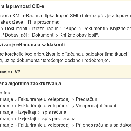
ra ispravnosti OIB-a
porta XML eRačuna (tipka Import XML) interna provjera ispravno
aka države HR, u prozorima:
 > Dokumenti > Izlazni računi", "Kupci > Dokumenti > Knjižne ob
", "Dobavljači > Dokumenti > Knjižne obavijesti".
živanje eRačuna u saldakonti
e korekcije kod pridruživanje eRačuna u saldakontima (kupci i do
ži, uz tip dokumenta "terećenje" dodano i "odobrenje".
ranje u VP
na algoritma zaokruživanja
orima:
riranje > Fakturiranje u veleprodaji > Predračuni
riranje > Fakturiranje u veleprodaji > Veleprodajni računi
riranje > Izvještaji > Ispis računa
riranje > Izvještaji > Ispis predračuna
uriranje > Fakturiranje u veleprodaji > Prijenos računa u saldako