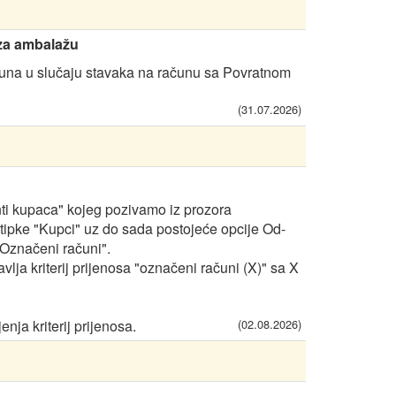
 za ambalažu
una u slučaju stavaka na računu sa Povratnom
(31.07.2026)
nti kupaca" kojeg pozivamo iz prozora
o tipke "Kupci" uz do sada postojeće opcije Od-
"Označeni računi".
lja kriterij prijenosa "označeni računi (X)" sa X
ja kriterij prijenosa.
(02.08.2026)