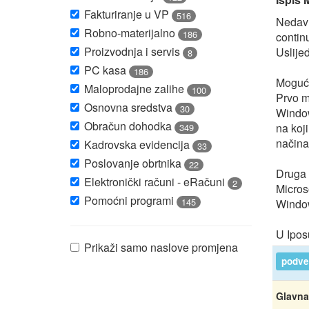
Fakturiranje u VP
516
Nedavn
Robno-materijalno
186
contin
Proizvodnja i servis
Uslije
8
PC kasa
186
Mogući
Maloprodajne zalihe
100
Prvo m
Osnovna sredstva
30
Window
Obračun dohodka
na koj
349
načina
Kadrovska evidencija
33
Poslovanje obrtnika
22
Druga 
Elektronički računi - eRačuni
2
Microso
Pomoćni programi
145
Window
U Ipos
Prikaži samo naslove promjena
podver
Glavna