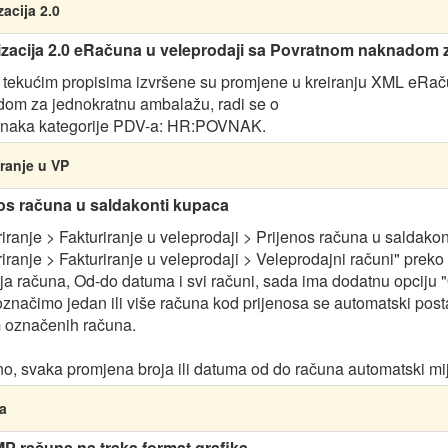
zacija 2.0
izacija 2.0 eRačuna u veleprodaji sa Povratnom naknadom
tekućim propisima izvršene su promjene u kreiranju XML eRač
om za jednokratnu ambalažu, radi se o
naka kategorije PDV-a: HR:POVNAK.
ranje u VP
os računa u saldakonti kupaca
riranje > Fakturiranje u veleprodaji > Prijenos računa u saldako
riranje > Fakturiranje u veleprodaji > Veleprodajni računi" prek
ja računa, Od-do datuma i svi računi, sada ima dodatnu opciju 
značimo jedan ili više računa kod prijenosa se automatski postav
 označenih računa.
o, svaka promjena broja ili datuma od do računa automatski mijen
a
MP računa na traka format grafika