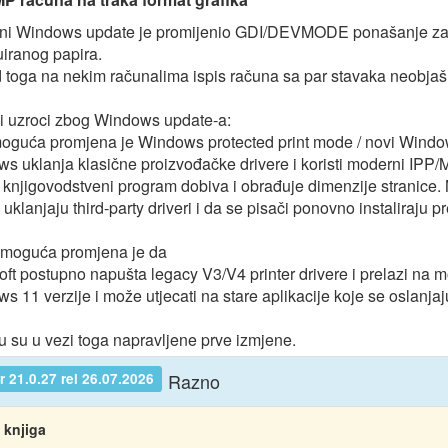
i Windows update je promijenio GDI/DEVMODE ponašanje za cu
uiranog papira.
d toga na nekim računalima ispis računa sa par stavaka neobjašn
 uzroci zbog Windows update-a:
oguća promjena je Windows protected print mode / novi Window
s uklanja klasične proizvođačke drivere i koristi moderni IPP/M
i knjigovodstveni program dobiva i obrađuje dimenzije stranice. M
 uklanjaju third-party driveri i da se pisači ponovno instaliraju
moguća promjena je da
ft postupno napušta legacy V3/V4 printer drivere i prelazi na mod
s 11 verzije i može utjecati na stare aplikacije koje se oslanj
u su u vezi toga napravljene prve izmjene.
Razno
 21.0.27 rel 26.07.2026
 knjiga