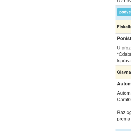
Uz nov
podver
Fiskali
Poništ
U proz
"Odabi
Isprav
Glavna
Automa
Automa
Camt05
Razlog
prema 