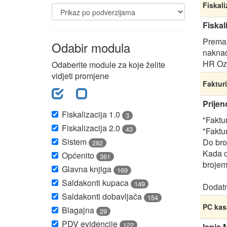
Fiskali
Fiskal
Prema 
Odabir modula
naknad
HR Oz
Odaberite module za koje želite
vidjeti promjene
Fakturi
Prijen
Fiskalizacija 1.0
3
"Faktu
Fiskalizacija 2.0
43
"Faktu
Sistem
Do bro
282
Kada o
Općenito
361
brojem
Glavna knjiga
169
Saldakonti kupaca
149
Dodatn
Saldakonti dobavljača
154
PC kas
Blagajna
29
PDV evidencije
122
Ispis 