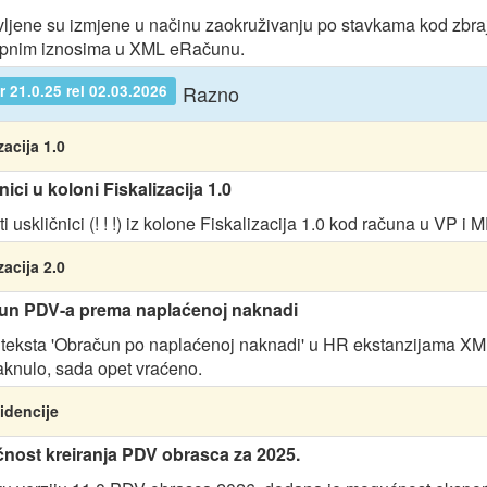
ljene su izmjene u načinu zaokruživanju po stavkama kod zbraj
pnim iznosima u XML eRačunu.
Razno
 21.0.25 rel 02.03.2026
zacija 1.0
nici u koloni Fiskalizacija 1.0
 uskličnici (! ! !) iz kolone Fiskalizacija 1.0 kod računa u VP i M
zacija 2.0
un PDV-a prema naplaćenoj naknadi
 teksta 'Obračun po naplaćenoj naknadi' u HR ekstanzijama XM
aknulo, sada opet vraćeno.
idencije
nost kreiranja PDV obrasca za 2025.