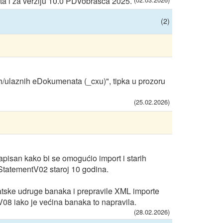
a i za verziju 10.0 PDVobrasca 2025.
(2)
nih/ulaznih eDokumenata (_cxu)", tipka u prozoru
(25.02.2026)
isan kako bi se omogućio import i starih
tatementV02 staroj 10 godina.
vatske udruge banaka i prepravile XML importe
 iako je većina banaka to napravila.
(28.02.2026)