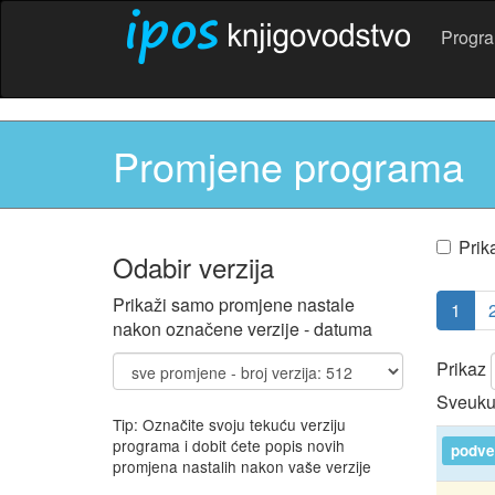
Progr
Promjene programa
Prik
Odabir verzija
Prikaži samo promjene nastale
1
nakon označene verzije - datuma
Prikaz
Sveuku
Tip: Označite svoju tekuću verziju
programa i dobit ćete popis novih
podver
promjena nastalih nakon vaše verzije