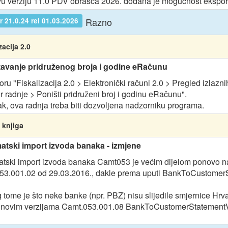
u verziju 11.0 PDV obrasca 2026. dodana je mogućnost eksport
Razno
 21.0.24 rel 01.03.2026
zacija 2.0
avanje pridruženog broja i godine eRačunu
oru "Fiskalizacija 2.0 > Elektronički računi 2.0 > Pregled izlaz
r radnje > Poništi pridruženi broj i godinu eRačunu".
ak, ova radnja treba biti dozvoljena nadzorniku programa.
 knjiga
tski import izvoda banaka - izmjene
tski import izvoda banaka Camt053 je većim dijelom ponovo nap
3.001.02 od 29.03.2016., dakle prema uputi BankToCustomerS
 tome je što neke banke (npr. PBZ) nisu slijedile smjernice Hr
novim verzijama Camt.053.001.08 BankToCustomerStatementV08