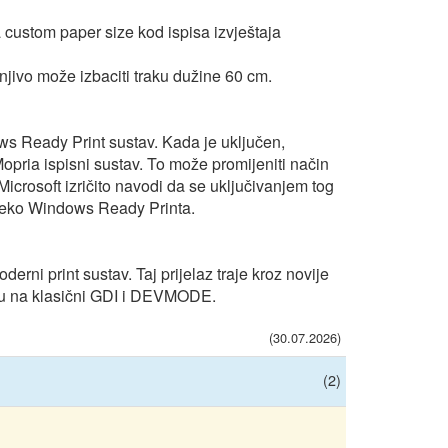
stom paper size kod ispisa izvještaja
jivo može izbaciti traku dužine 60 cm.
s Ready Print sustav. Kada je uključen,
opria ispisni sustav. To može promijeniti način
icrosoft izričito navodi da se uključivanjem tog
 preko Windows Ready Printa.
erni print sustav. Taj prijelaz traje kroz novije
aju na klasični GDI i DEVMODE.
(30.07.2026)
(2)