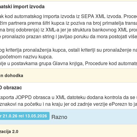
tski import izvoda
ak kod automatskog importa izvoda iz SEPA XML izvoda. Proced
ažim partnera prema šifri kupca iz poziva na broj primatelja tra
 na broj odobrenja) iz XML-a jer je struktura bankovnog XML pr
 pronalazio prazan string i javljao poruku da mora postojati viš
g kriterija pronalaženja kupca, ostali kriteriji su pronalaženje n
početnom nazivu kupca.
nije u postavkama grupa Glavna knjiga, Procedure kod automats
un dohodka
 obrazac
sporta JOPPD obrasca u XML datoteku dodana kontrola da se u 
znakovi na početku i na kraju jer od zadnje verzije ePorezn to ja
Razno
 21.0.26 rel 13.05.2026
zacija 2.0