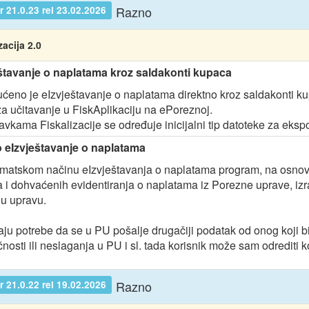
Razno
 21.0.23 rel 23.02.2026
zacija 2.0
štavanje o naplatama kroz saldakonti kupaca
eno je eIzvještavanje o naplatama direktno kroz saldakonti k
a učitavanje u FiskAplikaciju na ePoreznoj.
avkama Fiskalizacije se određuje inicijalni tip datoteke za eks
 eIzvještavanje o naplatama
matskom načinu eIzvještavanja o naplatama program, na osnovu
 i dohvaćenih evidentiranja o naplatama iz Porezne uprave, izr
u upravu.
aju potrebe da se u PU pošalje drugačiji podatak od onog koji 
nosti ili neslaganja u PU i sl. tada korisnik može sam odrediti k
Razno
 21.0.22 rel 19.02.2026