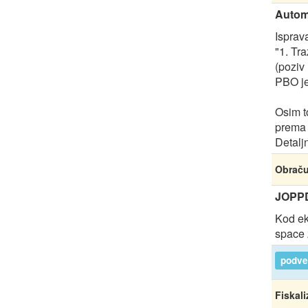
Automa
Isprav
"1. Tr
(poziv
PBO je
Osim to
prema 
Detalj
Obrač
JOPPD
Kod ek
space 
podver
Fiskali