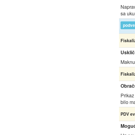
Naprav
sa uku
podver
Fiskali
Usklič
Maknuti
Fiskali
Obrač
Prikaz
bilo m
PDV ev
Moguć