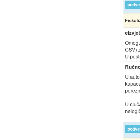
podver
Fiskali
eIzvje
Omoguć
CSV) z
U post
Ručno
U auto
kupaca
porezn
U sluč
nelogič
podver